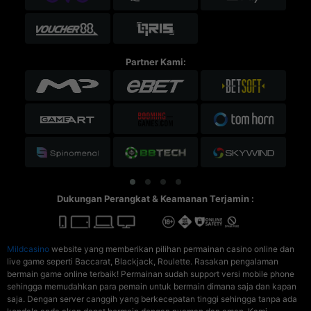
Partner Kami:
Dukungan Perangkat & Keamanan Terjamin :
Mildcasino
website yang memberikan pilihan permainan casino online dan
live game seperti Baccarat, Blackjack, Roulette. Rasakan pengalaman
bermain game online terbaik! Permainan sudah support versi mobile phone
sehingga memudahkan para pemain untuk bermain dimana saja dan kapan
saja. Dengan server canggih yang berkecepatan tinggi sehingga tanpa ada